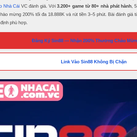
o Nhà Cái
VC đánh giá. Với
3.200+ game từ 80+ nhà phát hành
, 
hào mừng 200% tối đa 18.888K và rút tiền 3–5 phút. Bài đánh giá 
 định phù hợp.
Đăng Ký Sin88 — Nhận 200% Thưởng Chào Mừn
Link Vào Sin88 Không Bị Chặn