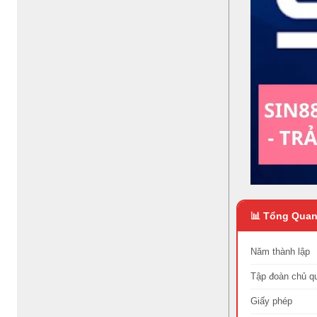
📊 Tổng Quan
Năm thành lập
Tập đoàn chủ q
Giấy phép