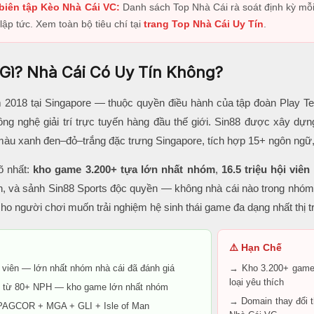
biên tập Kèo Nhà Cái VC:
Danh sách Top Nhà Cái rà soát định kỳ mỗi 
 lập tức. Xem toàn bộ tiêu chí tại
trang Top Nhà Cái Uy Tín
.
 Gì? Nhà Cái Có Uy Tín Không?
 2018 tại Singapore — thuộc quyền điều hành của tập đoàn Play Tec
ng nghệ giải trí trực tuyến hàng đầu thế giới. Sin88 được xây dựng
màu xanh đen–đỏ–trắng đặc trưng Singapore, tích hợp 15+ ngôn ngữ, 
õ nhất:
kho game 3.200+ tựa lớn nhất nhóm
,
16.5 triệu hội viên
, và sảnh Sin88 Sports độc quyền — không nhà cái nào trong nhóm 
ho người chơi muốn trải nghiệm hệ sinh thái game đa dạng nhất thị 
⚠️ Hạn Chế
i viên — lớn nhất nhóm nhà cái đã đánh giá
→ Kho 3.200+ game 
loại yêu thích
 từ 80+ NPH — kho game lớn nhất nhóm
→ Domain thay đổi 
 PAGCOR + MGA + GLI + Isle of Man