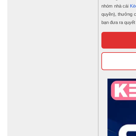
nhóm nhà cái
Kè
quyền), thưởng c
bạn đưa ra quyết